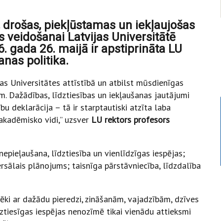
, drošas, piekļūstamas un iekļaujošas
s veidošanai Latvijas Universitātē
 gada 26. maijā ir apstiprināta LU
anas politika.
jas Universitātes attīstībā un atbilst mūsdienīgas
em. Dažādības, līdztiesības un iekļaušanas jautājumi
bu deklarācija – tā ir starptautiski atzīta laba
 akadēmisko vidi,” uzsver
LU rektors profesors
s nepieļaušana, līdztiesība un vienlīdzīgas iespējas;
rsālais plānojums; taisnīga pārstāvniecība, līdzdalība
vēki ar dažādu pieredzi, zināšanām, vajadzībām, dzīves
ztiesīgas iespējas nenozīmē tikai vienādu attieksmi