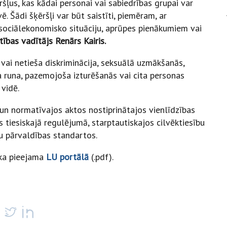
ršļus, kas kādai personai vai sabiedrības grupai var
ē. Šādi šķēršļi var būt saistīti, piemēram, ar
, sociālekonomisko situāciju, aprūpes pienākumiem vai
tības vadītājs Renārs Kairis.
 vai netieša diskriminācija, seksuālā uzmākšanās,
da runa, pazemojoša izturēšanās vai cita personas
 vidē.
 un normatīvajos aktos nostiprinātajos vienlīdzības
s tiesiskajā regulējumā, starptautiskajos cilvēktiesību
ju pārvaldības standartos.
ika pieejama
LU portālā
(.pdf).