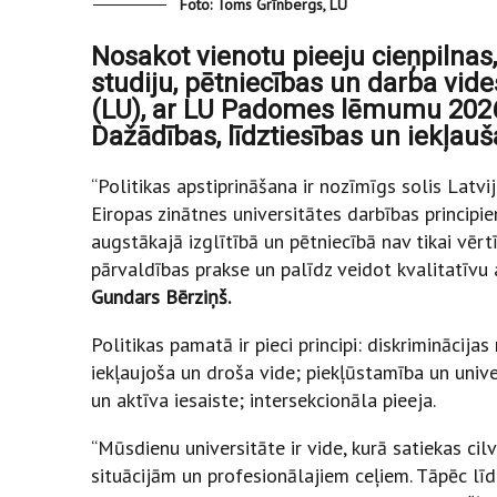
Foto: Toms Grīnbergs, LU
Nosakot vienotu pieeju cieņpilnas
studiju, pētniecības un darba vide
(LU), ar LU Padomes lēmumu 2026.
Dažādības, līdztiesības un iekļauš
“Politikas apstiprināšana ir nozīmīgs solis Latvi
Eiropas zinātnes universitātes darbības principi
augstākajā izglītībā un pētniecībā nav tikai vērtī
pārvaldības prakse un palīdz veidot kvalitatīvu
Gundars Bērziņš.
Politikas pamatā ir pieci principi: diskriminācija
iekļaujoša un droša vide; piekļūstamība un unive
un aktīva iesaiste; intersekcionāla pieeja.
“Mūsdienu universitāte ir vide, kurā satiekas cil
situācijām un profesionālajiem ceļiem. Tāpēc līd