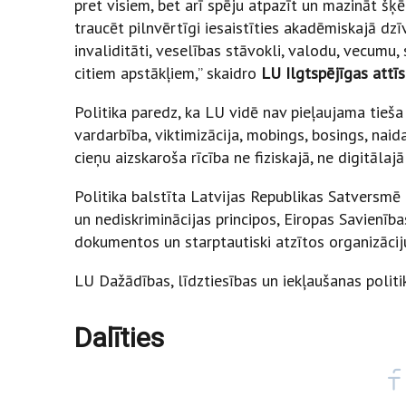
pret visiem, bet arī spēju atpazīt un mazināt šķē
traucēt pilnvērtīgi iesaistīties akadēmiskajā dzīv
invaliditāti, veselības stāvokli, valodu, vecumu
citiem apstākļiem,” skaidro
LU Ilgtspējīgas attīs
Politika paredz, ka LU vidē nav pieļaujama tieša
vardarbība, viktimizācija, mobings, bosings, nai
cieņu aizskaroša rīcība ne fiziskajā, ne digitālajā
Politika balstīta Latvijas Republikas Satversmē
un nediskriminācijas principos, Eiropas Savienība
dokumentos un starptautiski atzītos organizāci
LU Dažādības, līdztiesības un iekļaušanas polit
Dalīties