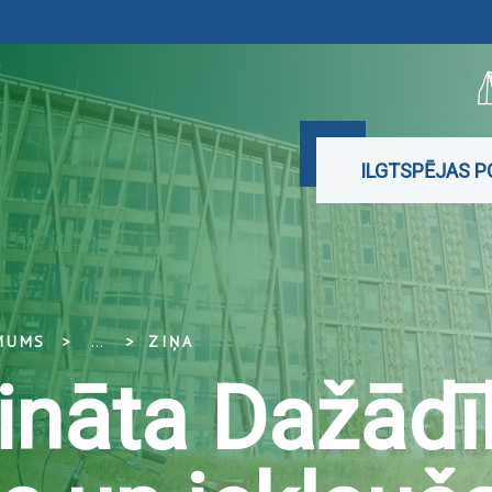
ILGTSPĒJAS P
MUMS
...
ZIŅA
ināta Dažādī