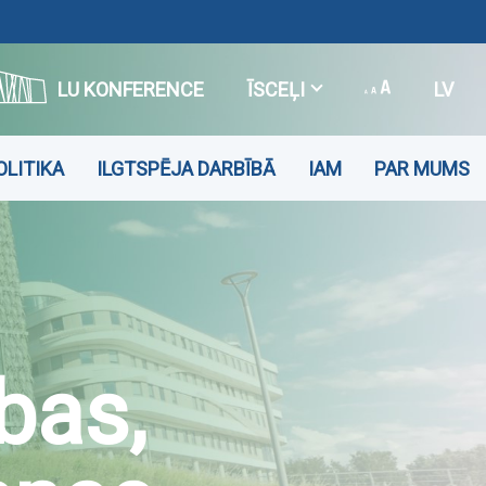
LU KONFERENCE
ĪSCEĻI
LV
OLITIKA
ILGTSPĒJA DARBĪBĀ
IAM
PAR MUMS
bas,