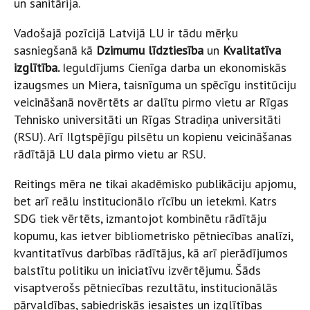
un sanitārija.
Vadošajā pozīcijā Latvijā LU ir tādu mērķu
sasniegšanā kā
Dzimumu līdztiesība
un
Kvalitatīva
izglītība.
Ieguldījums Cienīga darba un ekonomiskās
izaugsmes un Miera, taisnīguma un spēcīgu institūciju
veicināšanā novērtēts ar dalītu pirmo vietu ar Rīgas
Tehnisko universitāti un Rīgas Stradiņa universitāti
(RSU). Arī Ilgtspējīgu pilsētu un kopienu veicināšanas
rādītājā LU dala pirmo vietu ar RSU.
Reitings mēra ne tikai akadēmisko publikāciju apjomu,
bet arī reālu institucionālo rīcību un ietekmi. Katrs
SDG tiek vērtēts, izmantojot kombinētu rādītāju
kopumu, kas ietver bibliometrisko pētniecības analīzi,
kvantitatīvus darbības rādītājus, kā arī pierādījumos
balstītu politiku un iniciatīvu izvērtējumu. Šāds
visaptverošs pētniecības rezultātu, institucionālās
pārvaldības, sabiedriskās iesaistes un izglītības