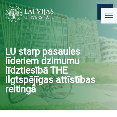
LU starp pasaules
līderiem dzimumu
līdztiesībā THE
Ilgtspējīgas attīstības
reitingā