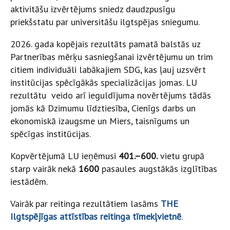
aktivitāšu izvērtējums sniedz daudzpusīgu
priekšstatu par universitāšu ilgtspējas sniegumu.
2026. gada kopējais rezultāts pamatā balstās uz
Partnerības mērķu sasniegšanai izvērtējumu un trim
citiem individuāli labākajiem SDG, kas ļauj uzsvērt
institūcijas spēcīgākās specializācijas jomas. LU
rezultātu veido arī ieguldījuma novērtējums tādās
jomās kā Dzimumu līdztiesība, Cienīgs darbs un
ekonomiskā izaugsme un Miers, taisnīgums un
spēcīgas institūcijas.
Kopvērtējumā LU ieņēmusi
401.–600.
vietu grupā
starp vairāk nekā
1600
pasaules augstākās izglītības
iestādēm.
Vairāk par reitinga rezultātiem lasāms
THE
Ilgtspējīgas attīstības reitinga tīmekļvietnē
.