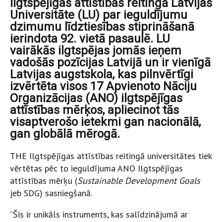
Ilgtspējīgas attīstības reitingā Latvijas
Universitāte (LU) par ieguldījumu
dzimumu līdztiesības stiprināšanā
ierindota 92. vietā pasaulē. LU
vairākās ilgtspējas jomās ieņem
vadošās pozīcijas Latvijā un ir vienīgā
Latvijas augstskola, kas pilnvērtīgi
izvērtēta visos 17 Apvienoto Nāciju
Organizācijas (ANO) ilgtspējīgas
attīstības mērķos, apliecinot tās
visaptverošo ietekmi gan nacionālā,
gan globālā mērogā.
THE Ilgtspējīgas attīstības reitingā universitātes tiek
vērtētas pēc to ieguldījuma ANO Ilgtspējīgas
attīstības mērķu (
Sustainable Development Goals
jeb SDG) sasniegšanā.
“Šis ir unikāls instruments, kas salīdzinājumā ar