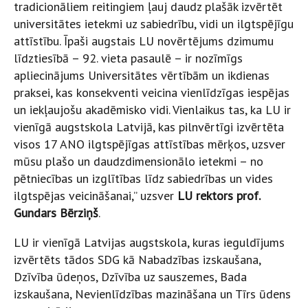
tradicionāliem reitingiem ļauj daudz plašāk izvērtēt
universitātes ietekmi uz sabiedrību, vidi un ilgtspējīgu
attīstību. Īpaši augstais LU novērtējums dzimumu
līdztiesībā – 92. vieta pasaulē – ir nozīmīgs
apliecinājums Universitātes vērtībām un ikdienas
praksei, kas konsekventi veicina vienlīdzīgas iespējas
un iekļaujošu akadēmisko vidi. Vienlaikus tas, ka LU ir
vienīgā augstskola Latvijā, kas pilnvērtīgi izvērtēta
visos 17 ANO ilgtspējīgas attīstības mērķos, uzsver
mūsu plašo un daudzdimensionālo ietekmi – no
pētniecības un izglītības līdz sabiedrības un vides
ilgtspējas veicināšanai,” uzsver
LU rektors prof.
Gundars Bērziņš
.
LU ir vienīgā Latvijas augstskola, kuras ieguldījums
izvērtēts tādos SDG kā Nabadzības izskaušana,
Dzīvība ūdeņos, Dzīvība uz sauszemes, Bada
izskaušana, Nevienlīdzības mazināšana un Tīrs ūdens